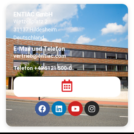
ENTIAC GmbH
Wetzellplatz 2
31137 Hildesheim
Deutschland
E-Mail und Telefon
vertrieb@entiac.com
Telefon +49 5121 500-0