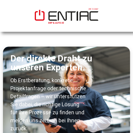
Der direkte Draht zu
unseren Experten.
Ob Erstberatung, konkrete
Projektanfrage oder technische
Detailfragen – wir unterstützen
Sie dabei, die richtige Lösung
für Ihre Prozesse zu finden und
melden uns zeitnah bei Ihnen
zurück.