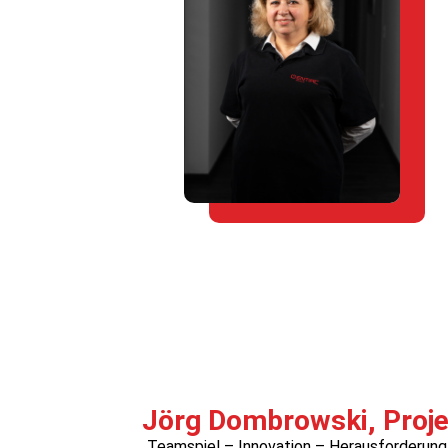
Jörg Dombrowski, Proj
„Teamspiel – Innovation – Herausforderung.