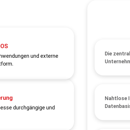
enz
 OS
Die zentra
dene Systeme, Abteilungen
tanwendungen und externe
Unternehm
tform.
e
erung
Nahtlose I
Datenbasi
rative Abläufe sind häufig
ozesse durchgängige und
 manuelle Eingriffe.