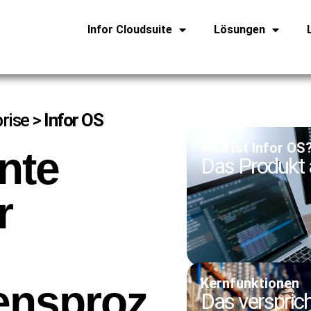
Infor Cloudsuite
Lösungen
prise
>
Infor OS
Was ist Infor OS
ente
Das Produkt a
r
Kernfunktionen
ensproz
Das verspric