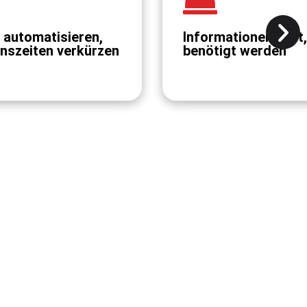
 automatisieren,
Informationen dort,
nszeiten verkürzen
benötigt werden