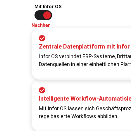
Mit Infor OS
Vorher
Nachher
Datensilos und fehlende Transpar
Zentrale Datenplattform mit Infor
Unternehmensdaten sind auf verschie
Infor OS verbindet ERP-Systeme, Drit
und Anwendungen verteilt.
Datenquellen in einer einheitlichen Plat
Manuelle, fehleranfällige Prozess
Intelligente Workflow-Automatisi
Genehmigungen, Abstimmungen und ope
Mit Infor OS lassen sich Geschäftspr
nicht standardisiert und erfordern viele
regelbasierte Workflows abbilden.