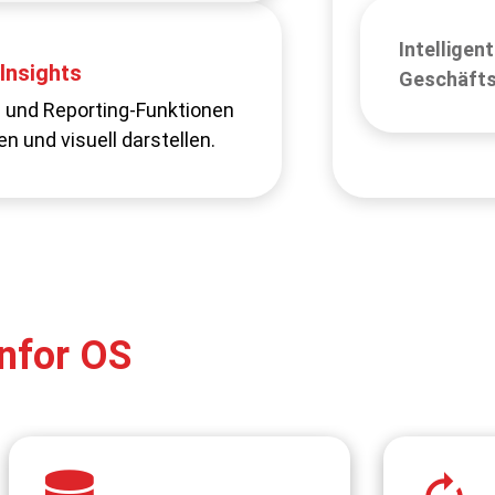
Intelligen
tändiger Daten
-Insights
Geschäft
eports oder veralteten
e- und Reporting-Funktionen
en und visuell darstellen.
nfor OS