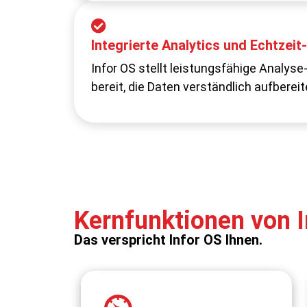
Entscheidungen auf Basis unvolls
Integrierte Analytics und Echtzeit
Analysen basieren oft auf statischen R
Infor OS stellt leistungsfähige Analys
Daten.
bereit, die Daten verständlich aufbereit
Kernfunktionen von I
Das verspricht Infor OS Ihnen.