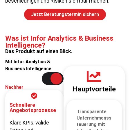
beschleunigen und Risiken sichtbar machen.
Jetzt Beratungstermin sichern
Was ist Infor Analytics & Business
Intelligence?
Das Produkt auf einen Blick.
Mit Infor Analytics &
Business Intelligence
Vorher
Nachher
Hauptvorteile
Bottleneck im
Schnellere
Vertrieb
Angebotsprozesse
Transparente
Unternehmenss
Lange
Klare KPIs, valide
teuerung mit