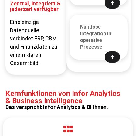
Unübersichtliche
Zentral, integriert &
Datenlandschaft
jederzeit verfügbar
Berichte aus Excel,
Eine einzige
Nahtlose
CRM und E-Mail –
Datenquelle
Integration in
alles verteilt, nichts
verbindet ERP, CRM
operative
konsistent
und Finanzdaten zu
Prozesse
einem klaren
Gesamtbild.
Kernfunktionen von Infor Analytics
& Business Intelligence
Das verspricht Infor Analytics & BI Ihnen.