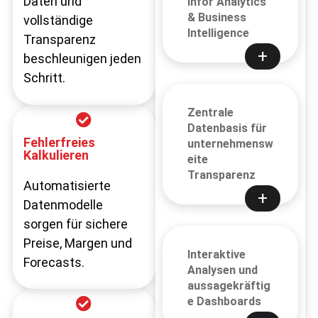
Angebotszyklen,
Daten und
Infor Analytics
& Business
fehlende EInblicke
vollständige
Intelligence
und unklare Margen
Transparenz
verzögern den
beschleunigen jeden
Verkauf.
Schritt.
Zentrale
Datenbasis für
Fehleranfällige
Fehlerfreies
unternehmensw
Kalkulation
Kalkulieren
eite
Transparenz
Manuelle
Automatisierte
Datenquellen,
Datenmodelle
widersprüchliche
sorgen für sichere
KPIs, hohe
Preise, Margen und
Interaktive
Nachbearbeitung.
Forecasts.
Analysen und
aussagekräftig
e Dashboards