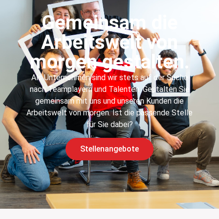
Gemeinsam die
Arbeitswelt von
morgen gestalten.
Als Unternehmen sind wir stets auf der Suche
nach Teamplayern und Talenten. Gestalten Sie
gemeinsam mit uns und unseren Kunden die
Arbeitswelt von morgen. Ist die passende Stelle
für Sie dabei?
Stellenangebote