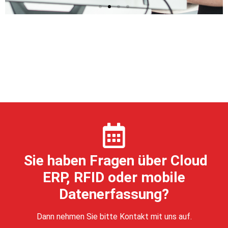
Testimonial des ERP-
Bereiches
Eduard Herklotz, Damaris Hetmank und Lennart
Rahrt berichten von der Arbeitsweise bei ENTIAC!
Zum Video
Sie haben Fragen über Cloud
ERP, RFID oder mobile
Datenerfassung?
Dann nehmen Sie bitte Kontakt mit uns auf.